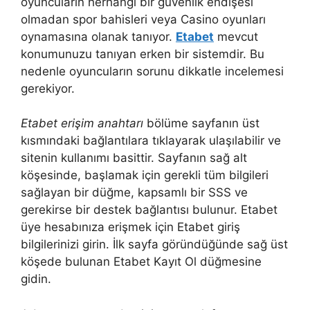
oyuncuların herhangi bir güvenlik endişesi
olmadan spor bahisleri veya Casino oyunları
oynamasına olanak tanıyor.
Etabet
mevcut
konumunuzu tanıyan erken bir sistemdir. Bu
nedenle oyuncuların sorunu dikkatle incelemesi
gerekiyor.
Etabet erişim anahtarı
bölüme sayfanın üst
kısmındaki bağlantılara tıklayarak ulaşılabilir ve
sitenin kullanımı basittir. Sayfanın sağ alt
köşesinde, başlamak için gerekli tüm bilgileri
sağlayan bir düğme, kapsamlı bir SSS ve
gerekirse bir destek bağlantısı bulunur. Etabet
üye hesabınıza erişmek için Etabet giriş
bilgilerinizi girin. İlk sayfa göründüğünde sağ üst
köşede bulunan Etabet Kayıt Ol düğmesine
gidin.