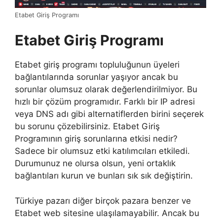
Etabet Giriş Programı
Etabet Giriş Programı
Etabet giriş programı topluluğunun üyeleri
bağlantılarında sorunlar yaşıyor ancak bu
sorunlar olumsuz olarak değerlendirilmiyor. Bu
hızlı bir çözüm programıdır. Farklı bir IP adresi
veya DNS adı gibi alternatiflerden birini seçerek
bu sorunu çözebilirsiniz. Etabet Giriş
Programının giriş sorunlarına etkisi nedir?
Sadece bir olumsuz etki katılımcıları etkiledi.
Durumunuz ne olursa olsun, yeni ortaklık
bağlantıları kurun ve bunları sık sık değiştirin.
Türkiye pazarı diğer birçok pazara benzer ve
Etabet web sitesine ulaşılamayabilir. Ancak bu