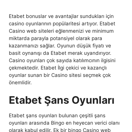
Etabet bonuslar ve avantajlar sundukları için
casino oyunlarının popülaritesi artıyor. Etabet
Casino web siteleri eğlenmenizi ve minimum
miktarda parayla potansiyel olarak para
kazanmanızı sağlar. Oyunun düşük fiyatı ve
basit oynanışı da Etabet merak uyandırıyor.
Casino oyunları çok sayıda katılımcının ilgisini
çekmektedir. Etabet İlgi çekici ve kazançlı
oyunlar sunan bir Casino sitesi seçmek çok
önemlidir.
Etabet Şans Oyunları
Etabet şans oyunları bulunan çeşitli şans
oyunları arasında Bingo en heyecan verici olanı
olarak kabul edilir. Ek bir bingo Casino web