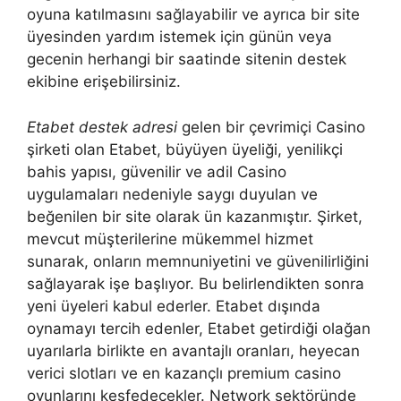
oyuna katılmasını sağlayabilir ve ayrıca bir site
üyesinden yardım istemek için günün veya
gecenin herhangi bir saatinde sitenin destek
ekibine erişebilirsiniz.
Etabet destek adresi
gelen bir çevrimiçi Casino
şirketi olan Etabet, büyüyen üyeliği, yenilikçi
bahis yapısı, güvenilir ve adil Casino
uygulamaları nedeniyle saygı duyulan ve
beğenilen bir site olarak ün kazanmıştır. Şirket,
mevcut müşterilerine mükemmel hizmet
sunarak, onların memnuniyetini ve güvenilirliğini
sağlayarak işe başlıyor. Bu belirlendikten sonra
yeni üyeleri kabul ederler. Etabet dışında
oynamayı tercih edenler, Etabet getirdiği olağan
uyarılarla birlikte en avantajlı oranları, heyecan
verici slotları ve en kazançlı premium casino
oyunlarını keşfedecekler. Network sektöründe