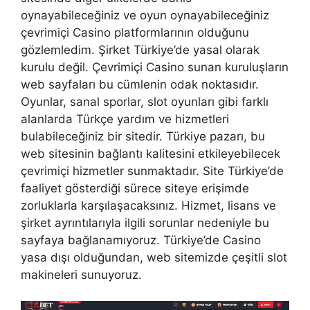
oynayabileceğiniz ve oyun oynayabileceğiniz
çevrimiçi Casino platformlarının olduğunu
gözlemledim. Şirket Türkiye’de yasal olarak
kurulu değil. Çevrimiçi Casino sunan kuruluşların
web sayfaları bu cümlenin odak noktasıdır.
Oyunlar, sanal sporlar, slot oyunları gibi farklı
alanlarda Türkçe yardım ve hizmetleri
bulabileceğiniz bir sitedir. Türkiye pazarı, bu
web sitesinin bağlantı kalitesini etkileyebilecek
çevrimiçi hizmetler sunmaktadır. Site Türkiye’de
faaliyet gösterdiği sürece siteye erişimde
zorluklarla karşılaşacaksınız. Hizmet, lisans ve
şirket ayrıntılarıyla ilgili sorunlar nedeniyle bu
sayfaya bağlanamıyoruz. Türkiye’de Casino
yasa dışı olduğundan, web sitemizde çeşitli slot
makineleri sunuyoruz.