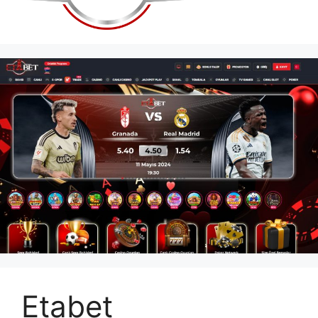
Etabet