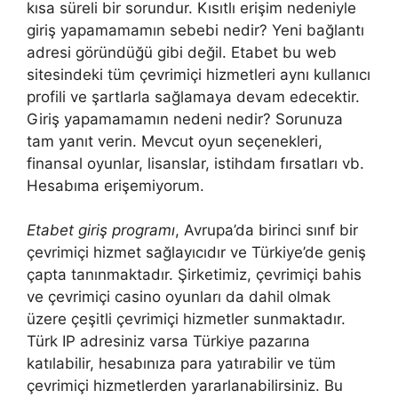
kısa süreli bir sorundur. Kısıtlı erişim nedeniyle
giriş yapamamamın sebebi nedir? Yeni bağlantı
adresi göründüğü gibi değil. Etabet bu web
sitesindeki tüm çevrimiçi hizmetleri aynı kullanıcı
profili ve şartlarla sağlamaya devam edecektir.
Giriş yapamamamın nedeni nedir? Sorunuza
tam yanıt verin. Mevcut oyun seçenekleri,
finansal oyunlar, lisanslar, istihdam fırsatları vb.
Hesabıma erişemiyorum.
Etabet giriş programı
, Avrupa’da birinci sınıf bir
çevrimiçi hizmet sağlayıcıdır ve Türkiye’de geniş
çapta tanınmaktadır. Şirketimiz, çevrimiçi bahis
ve çevrimiçi casino oyunları da dahil olmak
üzere çeşitli çevrimiçi hizmetler sunmaktadır.
Türk IP adresiniz varsa Türkiye pazarına
katılabilir, hesabınıza para yatırabilir ve tüm
çevrimiçi hizmetlerden yararlanabilirsiniz. Bu