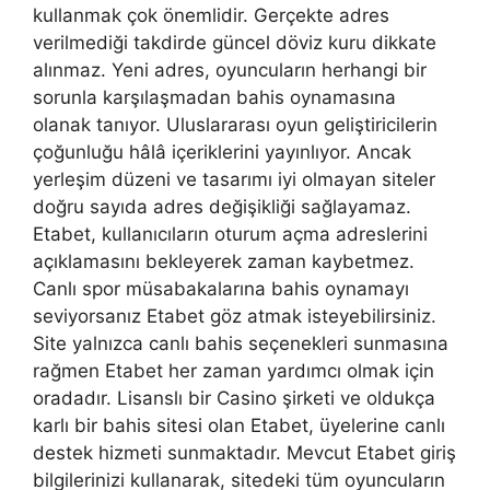
kullanmak çok önemlidir. Gerçekte adres
verilmediği takdirde güncel döviz kuru dikkate
alınmaz. Yeni adres, oyuncuların herhangi bir
sorunla karşılaşmadan bahis oynamasına
olanak tanıyor. Uluslararası oyun geliştiricilerin
çoğunluğu hâlâ içeriklerini yayınlıyor. Ancak
yerleşim düzeni ve tasarımı iyi olmayan siteler
doğru sayıda adres değişikliği sağlayamaz.
Etabet, kullanıcıların oturum açma adreslerini
açıklamasını bekleyerek zaman kaybetmez.
Canlı spor müsabakalarına bahis oynamayı
seviyorsanız Etabet göz atmak isteyebilirsiniz.
Site yalnızca canlı bahis seçenekleri sunmasına
rağmen Etabet her zaman yardımcı olmak için
oradadır. Lisanslı bir Casino şirketi ve oldukça
karlı bir bahis sitesi olan Etabet, üyelerine canlı
destek hizmeti sunmaktadır. Mevcut Etabet giriş
bilgilerinizi kullanarak, sitedeki tüm oyuncuların