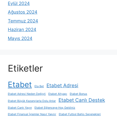
Eylül 2024
Ağustos 2024
Temmuz 2024
Haziran 2024
Mayıs 2024
Etiketler
Etabet
Etabet Adresi
Eta Bet
Etabet Adresi Neden Değişti
Etabet Altyapı
Etabet Bonus
Etabet Canlı Destek
Etabet Büyük Kazançlarla Dolu Anlar
Etabet Canlı Yayın
Etabet Eğlenceye Hoş Geldiniz
Etabet Finansal İşlemler Nasıl Yapılır
Etabet Futbol Bahis Seçenekleri