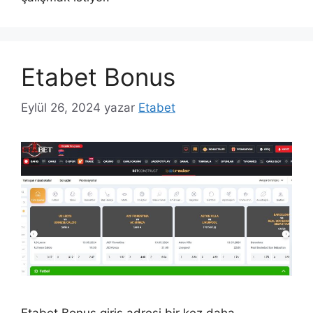
Etabet Bonus
Eylül 26, 2024
yazar
Etabet