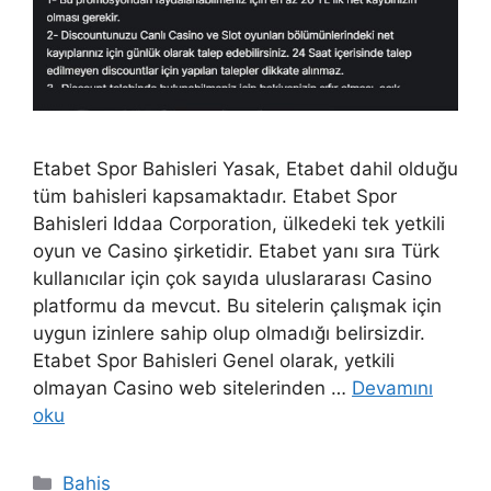
Etabet Spor Bahisleri Yasak, Etabet dahil olduğu
tüm bahisleri kapsamaktadır. Etabet Spor
Bahisleri Iddaa Corporation, ülkedeki tek yetkili
oyun ve Casino şirketidir. Etabet yanı sıra Türk
kullanıcılar için çok sayıda uluslararası Casino
platformu da mevcut. Bu sitelerin çalışmak için
uygun izinlere sahip olup olmadığı belirsizdir.
Etabet Spor Bahisleri Genel olarak, yetkili
olmayan Casino web sitelerinden …
Devamını
oku
Kategoriler
Bahis