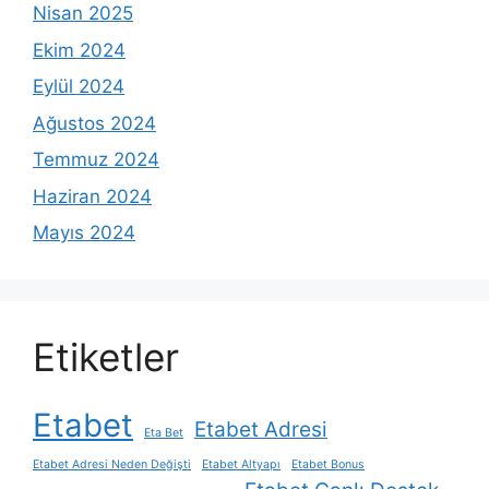
Nisan 2025
Ekim 2024
Eylül 2024
Ağustos 2024
Temmuz 2024
Haziran 2024
Mayıs 2024
Etiketler
Etabet
Etabet Adresi
Eta Bet
Etabet Adresi Neden Değişti
Etabet Altyapı
Etabet Bonus