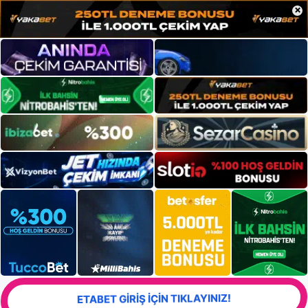
×
ETABET GİRİŞ İÇİN TIKLAYINIZ!