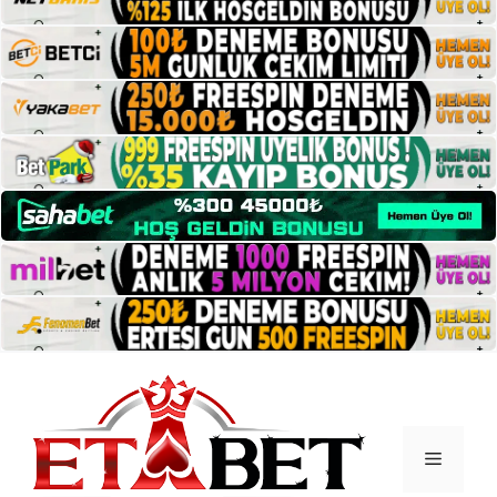
İçeriğe
atla
Menü