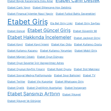
Etabet Canlı Destek
Etabet Büyük Kazançlarla Dolu Anlar
Etabet Canlı Yayın
Etabet Eğlenceye Hoş Geldiniz
Etabet Finansal İşlemler Nasıl Yapılır
Etabet Futbol Bahis Seçenekleri
Etabet Giriş
Eta Bet Giriş Linki
Etabet Giriş Sayfası
Etabet Güncel Giriş
Etabet Güncel
Etabet Güvenilir Mi
Etabet Hakkında İncelemeler
Etabet Jackpot Girişi
Etabet Kayıt
Etabet Kayıt İşlemi
Etabet Kaç Oldu
Etabet Kullanıcı Dostu
Etabet Kullanıcı Kazancı
Etabet Kullanıcı Yorumları
Etabet Mobil Giriş
Etabet Müşteri Odaklı
Etabet Oyun Dünyası
Etabet Oyun Severler İçin Vazgeçilmez Adres
Etabet Oyunun Keyfini Çıkarın
Etabet Rulet Oyunu
Etabet Slot Makinesi
Etabet Sosyal Medya Platformunda
Etabet Spor Bahisleri
Etabet TV
Etabet Twitter
Etabet Vip Kuponlar
Etabet Whatsapp Giriş
Etabet Üyelik
Etabet Üyeliğinin Avantajları
Etabet İnstagram
Etabet Şansınızı Arttırın
Etabet Şikayet
Etabet Şikayet Ve Görüşler