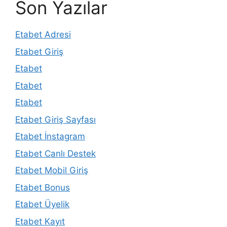
Son Yazılar
Etabet Adresi
Etabet Giriş
Etabet
Etabet
Etabet
Etabet Giriş Sayfası
Etabet İnstagram
Etabet Canlı Destek
Etabet Mobil Giriş
Etabet Bonus
Etabet Üyelik
Etabet Kayıt