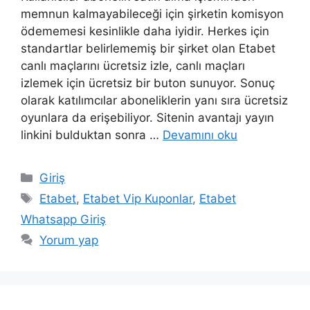
memnun kalmayabileceği için şirketin komisyon
ödememesi kesinlikle daha iyidir. Herkes için
standartlar belirlememiş bir şirket olan Etabet
canlı maçlarını ücretsiz izle, canlı maçları
izlemek için ücretsiz bir buton sunuyor. Sonuç
olarak katılımcılar aboneliklerin yanı sıra ücretsiz
oyunlara da erişebiliyor. Sitenin avantajı yayın
linkini bulduktan sonra …
Devamını oku
Kategoriler
Giriş
Etiketler
Etabet
,
Etabet Vip Kuponlar
,
Etabet
Whatsapp Giriş
Yorum yap