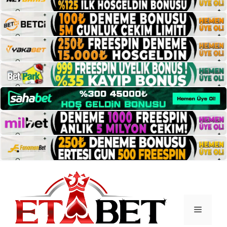
İçeriğe
atla
Menü