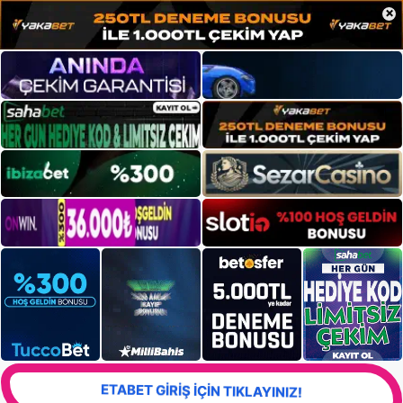
×
ETABET GİRİŞ İÇİN TIKLAYINIZ!