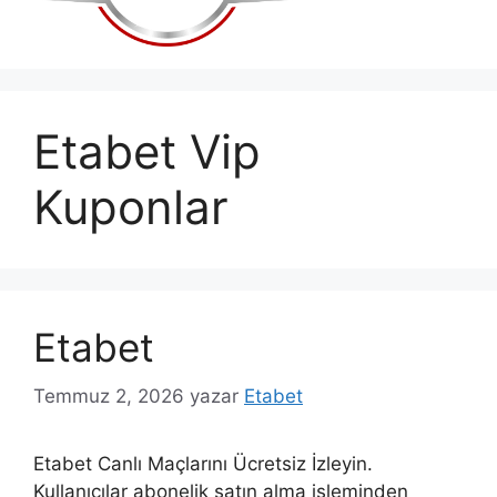
Etabet Vip
Kuponlar
Etabet
Temmuz 2, 2026
yazar
Etabet
Etabet Canlı Maçlarını Ücretsiz İzleyin.
Kullanıcılar abonelik satın alma işleminden