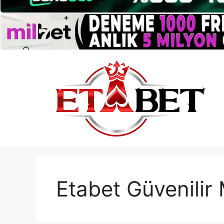
İçeriğe
atla
Etabet Güvenilir 