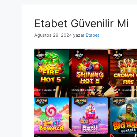
Etabet Güvenilir Mi
Ağustos 29, 2024
yazar
Etabet