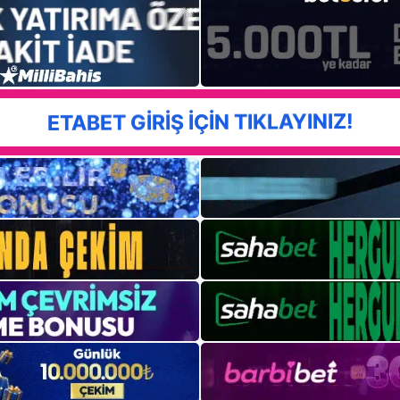
ETABET GİRİŞ İÇİN TIKLAYINIZ!