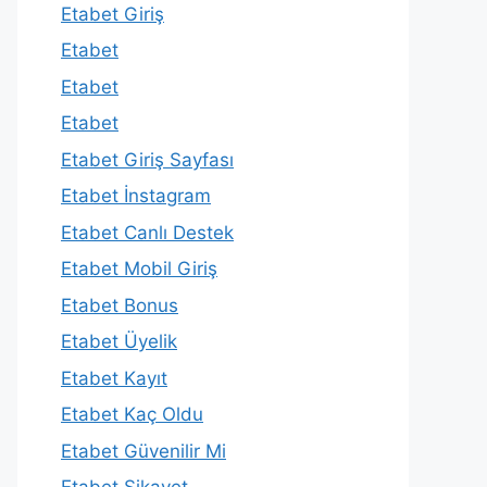
Etabet Giriş
Etabet
Etabet
Etabet
Etabet Giriş Sayfası
Etabet İnstagram
Etabet Canlı Destek
Etabet Mobil Giriş
Etabet Bonus
Etabet Üyelik
Etabet Kayıt
Etabet Kaç Oldu
Etabet Güvenilir Mi