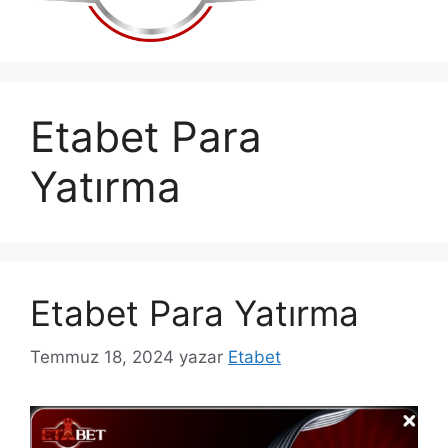
Etabet Para
Yatırma
Etabet Para Yatırma
Temmuz 18, 2024
yazar
Etabet