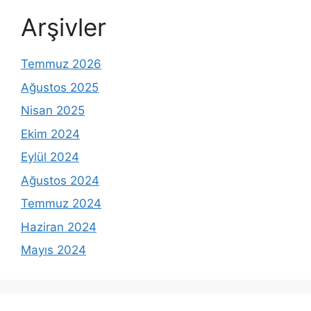
Arşivler
Temmuz 2026
Ağustos 2025
Nisan 2025
Ekim 2024
Eylül 2024
Ağustos 2024
Temmuz 2024
Haziran 2024
Mayıs 2024