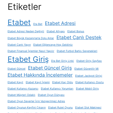
Etiketler
Etabet
Etabet Adresi
Eta Bet
Etabet Adresi Neden Değişti
Etabet Altyapı
Etabet Bonus
Etabet Canlı Destek
Etabet Büyük Kazançlarla Dolu Anlar
Etabet Canlı Yayın
Etabet Eğlenceye Hoş Geldiniz
Etabet Finansal İşlemler Nasıl Yapılır
Etabet Futbol Bahis Seçenekleri
Etabet Giriş
Eta Bet Giriş Linki
Etabet Giriş Sayfası
Etabet Güncel Giriş
Etabet Güncel
Etabet Güvenilir Mi
Etabet Hakkında İncelemeler
Etabet Jackpot Girişi
Etabet Kayıt
Etabet Kayıt İşlemi
Etabet Kaç Oldu
Etabet Kullanıcı Dostu
Etabet Kullanıcı Kazancı
Etabet Kullanıcı Yorumları
Etabet Mobil Giriş
Etabet Müşteri Odaklı
Etabet Oyun Dünyası
Etabet Oyun Severler İçin Vazgeçilmez Adres
Etabet Oyunun Keyfini Çıkarın
Etabet Rulet Oyunu
Etabet Slot Makinesi