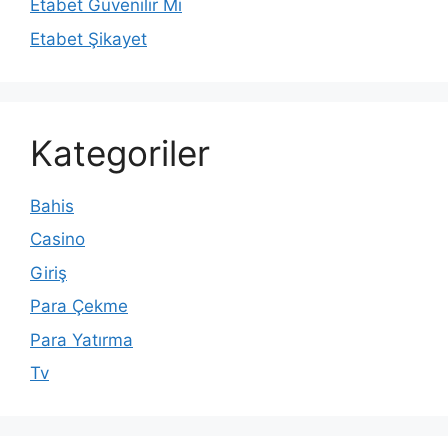
Etabet Güvenilir Mi
Etabet Şikayet
Kategoriler
Bahis
Casino
Giriş
Para Çekme
Para Yatırma
Tv