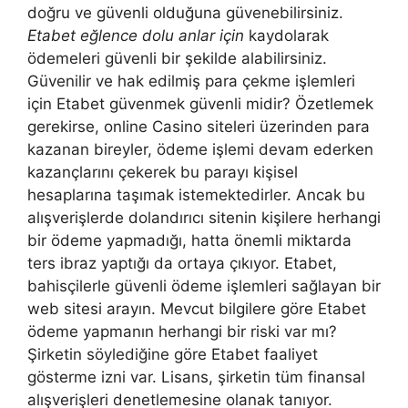
doğru ve güvenli olduğuna güvenebilirsiniz.
Etabet eğlence dolu anlar için
kaydolarak
ödemeleri güvenli bir şekilde alabilirsiniz.
Güvenilir ve hak edilmiş para çekme işlemleri
için Etabet güvenmek güvenli midir? Özetlemek
gerekirse, online Casino siteleri üzerinden para
kazanan bireyler, ödeme işlemi devam ederken
kazançlarını çekerek bu parayı kişisel
hesaplarına taşımak istemektedirler. Ancak bu
alışverişlerde dolandırıcı sitenin kişilere herhangi
bir ödeme yapmadığı, hatta önemli miktarda
ters ibraz yaptığı da ortaya çıkıyor. Etabet,
bahisçilerle güvenli ödeme işlemleri sağlayan bir
web sitesi arayın. Mevcut bilgilere göre Etabet
ödeme yapmanın herhangi bir riski var mı?
Şirketin söylediğine göre Etabet faaliyet
gösterme izni var. Lisans, şirketin tüm finansal
alışverişleri denetlemesine olanak tanıyor.