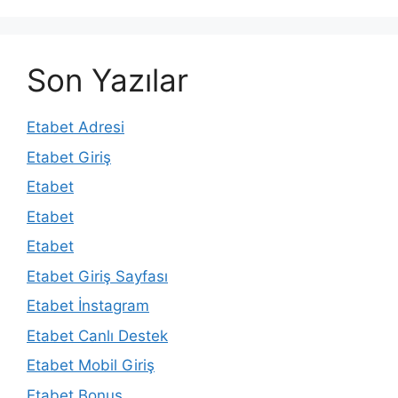
Son Yazılar
Etabet Adresi
Etabet Giriş
Etabet
Etabet
Etabet
Etabet Giriş Sayfası
Etabet İnstagram
Etabet Canlı Destek
Etabet Mobil Giriş
Etabet Bonus