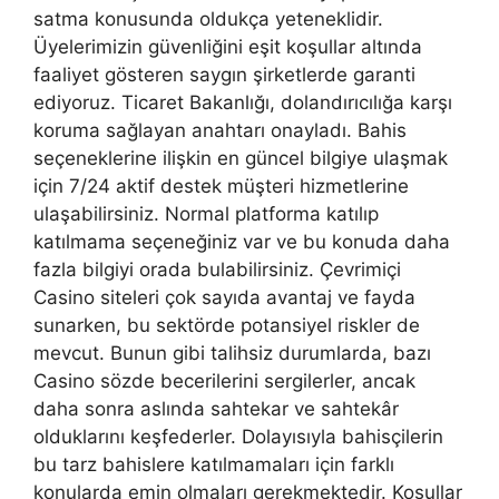
satma konusunda oldukça yeteneklidir.
Üyelerimizin güvenliğini eşit koşullar altında
faaliyet gösteren saygın şirketlerde garanti
ediyoruz. Ticaret Bakanlığı, dolandırıcılığa karşı
koruma sağlayan anahtarı onayladı. Bahis
seçeneklerine ilişkin en güncel bilgiye ulaşmak
için 7/24 aktif destek müşteri hizmetlerine
ulaşabilirsiniz. Normal platforma katılıp
katılmama seçeneğiniz var ve bu konuda daha
fazla bilgiyi orada bulabilirsiniz. Çevrimiçi
Casino siteleri çok sayıda avantaj ve fayda
sunarken, bu sektörde potansiyel riskler de
mevcut. Bunun gibi talihsiz durumlarda, bazı
Casino sözde becerilerini sergilerler, ancak
daha sonra aslında sahtekar ve sahtekâr
olduklarını keşfederler. Dolayısıyla bahisçilerin
bu tarz bahislere katılmamaları için farklı
konularda emin olmaları gerekmektedir. Koşullar