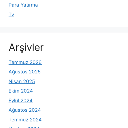
Para Yatırma
Tv
Arşivler
Temmuz 2026
Ağustos 2025
Nisan 2025
Ekim 2024
Eylül 2024
Ağustos 2024
Temmuz 2024