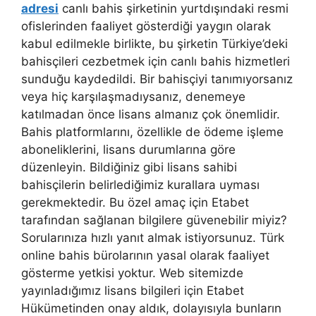
adresi
canlı bahis şirketinin yurtdışındaki resmi
ofislerinden faaliyet gösterdiği yaygın olarak
kabul edilmekle birlikte, bu şirketin Türkiye’deki
bahisçileri cezbetmek için canlı bahis hizmetleri
sunduğu kaydedildi. Bir bahisçiyi tanımıyorsanız
veya hiç karşılaşmadıysanız, denemeye
katılmadan önce lisans almanız çok önemlidir.
Bahis platformlarını, özellikle de ödeme işleme
aboneliklerini, lisans durumlarına göre
düzenleyin. Bildiğiniz gibi lisans sahibi
bahisçilerin belirlediğimiz kurallara uyması
gerekmektedir. Bu özel amaç için Etabet
tarafından sağlanan bilgilere güvenebilir miyiz?
Sorularınıza hızlı yanıt almak istiyorsunuz. Türk
online bahis bürolarının yasal olarak faaliyet
gösterme yetkisi yoktur. Web sitemizde
yayınladığımız lisans bilgileri için Etabet
Hükümetinden onay aldık, dolayısıyla bunların