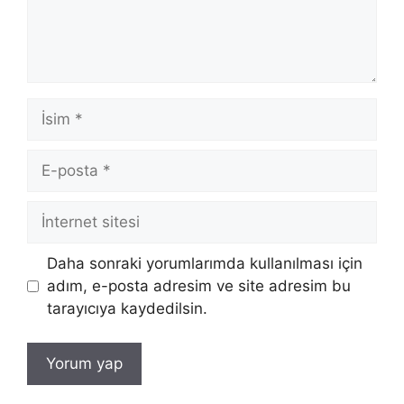
İsim
E-
posta
İnternet
sitesi
Daha sonraki yorumlarımda kullanılması için
adım, e-posta adresim ve site adresim bu
tarayıcıya kaydedilsin.