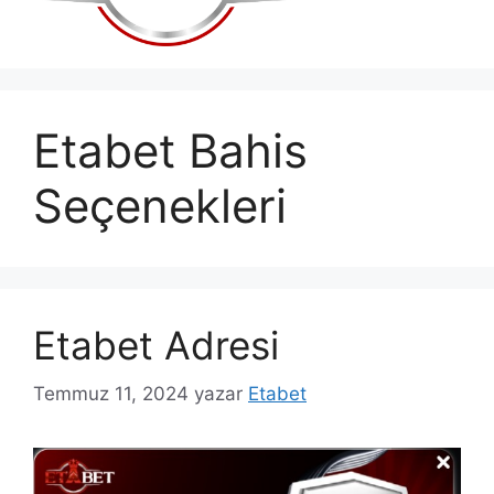
Etabet Bahis
Seçenekleri
Etabet Adresi
Temmuz 11, 2024
yazar
Etabet