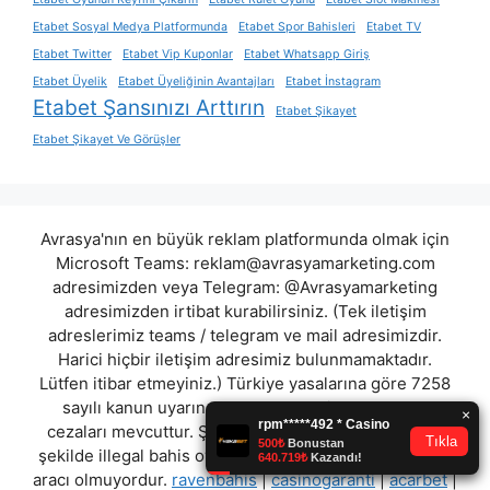
Etabet Sosyal Medya Platformunda
Etabet Spor Bahisleri
Etabet TV
Etabet Twitter
Etabet Vip Kuponlar
Etabet Whatsapp Giriş
Etabet Üyelik
Etabet Üyeliğinin Avantajları
Etabet İnstagram
Etabet Şansınızı Arttırın
Etabet Şikayet
Etabet Şikayet Ve Görüşler
Avrasya'nın en büyük reklam platformunda olmak için
Microsoft Teams:
reklam@avrasyamarketing.com
adresimizden veya Telegram: @Avrasyamarketing
adresimizden irtibat kurabilirsiniz. (Tek iletişim
adreslerimiz teams / telegram ve mail adresimizdir.
Harici hiçbir iletişim adresimiz bulunmamaktadır.
Lütfen itibar etmeyiniz.) Türkiye yasalarına göre 7258
sayılı kanun uyarınca yasa dışı bahis oynamanın
cezaları mevcuttur. Şu an bulunduğunuz site hiç bir
şekilde illegal bahis oyunları oynatmıyor ve oynamaya
aracı olmuyordur.
ravenbahis
|
casinogaranti
|
acarbet
|