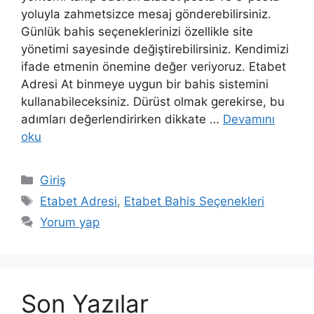
yoluyla zahmetsizce mesaj gönderebilirsiniz.
Günlük bahis seçeneklerinizi özellikle site
yönetimi sayesinde değiştirebilirsiniz. Kendimizi
ifade etmenin önemine değer veriyoruz. Etabet
Adresi At binmeye uygun bir bahis sistemini
kullanabileceksiniz. Dürüst olmak gerekirse, bu
adımları değerlendirirken dikkate …
Devamını
oku
Kategoriler
Giriş
Etiketler
Etabet Adresi
,
Etabet Bahis Seçenekleri
Yorum yap
Son Yazılar